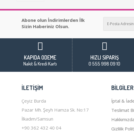
Abone olun İndirimlerden İlk
Sizin Haberiniz Olsun.
KAPIDA ÖDEME
HIZLI SİPARİŞ
Nakit & Kredi Kartı
0 555 998 09 10
İLETIŞIM
BILGILER
Çeyiz Burda
İptal & İade
Pazar Mh. Şeyh Hamza Sk. No:17
Teslimat Bil
İlkadım/Samsun
Hakkımızd
+90 362 432 40 04
Gizlilik Poli