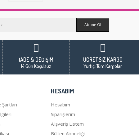
Abone Ol
İADE & DEĞİŞİM
ÜCRETSİZ KARGO
14 Gün Koşulsuz
Yurtiçi Tüm Kargolar
HESABIM
 Şartları
Hesabım
gileri
Siparişlerim
a
Alışveriş Listem
tikası
Bülten Aboneliği