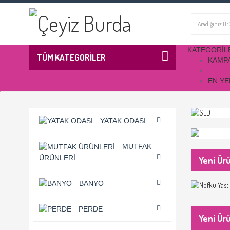
KATEGORIL
TÜM KATEGORİLER
KAMP
EN YE
YATAK ODASI
MUTFAK
ÜRÜNLERI
Yeni Ür
BANYO
PERDE
Yeni Ür