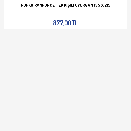
NOFKU RANFORCE TEK KIŞILIK YORGAN 155 X 215
İNCELE
877,00TL