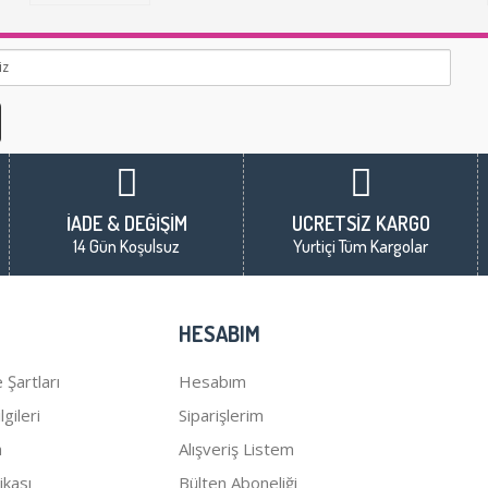
İADE & DEĞİŞİM
ÜCRETSİZ KARGO
14 Gün Koşulsuz
Yurtiçi Tüm Kargolar
HESABIM
 Şartları
Hesabım
gileri
Siparişlerim
a
Alışveriş Listem
tikası
Bülten Aboneliği