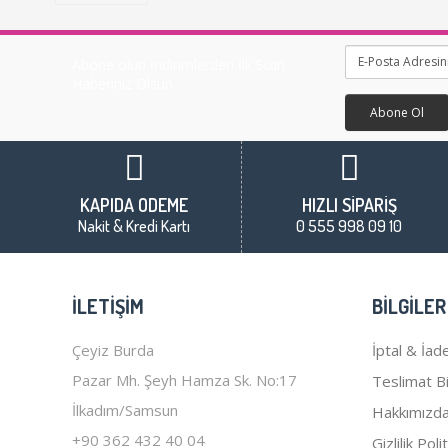
Abone olun İndirimlerden İlk Sizin
Haberiniz Olsun.
Abone Ol
KAPIDA ÖDEME
HIZLI SİPARİŞ
Nakit & Kredi Kartı
0 555 998 09 10
İLETIŞIM
BILGILER
Çeyiz Burda
İptal & İade
Pazar Mh. Şeyh Hamza Sk. No:17
Teslimat Bil
İlkadım/Samsun
Hakkımızd
+90 362 432 40 04
Gizlilik Poli