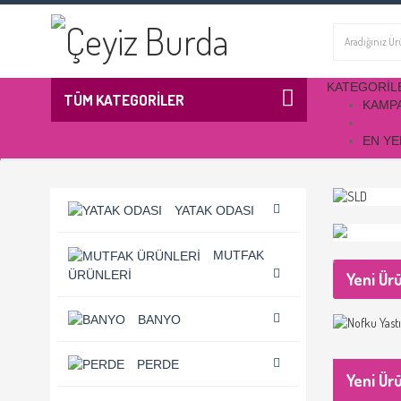
KATEGORIL
TÜM KATEGORİLER
KAMP
EN YE
YATAK ODASI
MUTFAK
ÜRÜNLERI
Yeni Ür
BANYO
PERDE
Yeni Ür