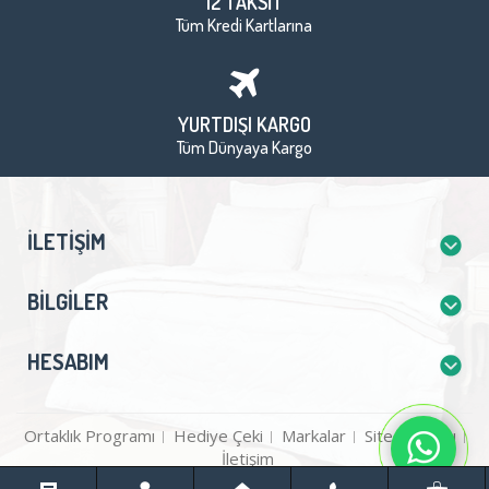
12 TAKSİT
Tüm Kredi Kartlarına
YURTDIŞI KARGO
Tüm Dünyaya Kargo
İLETIŞIM
BILGILER
HESABIM
Ortaklık Programı
Hediye Çeki
Markalar
Site Haritası
İletişim