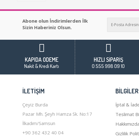
Abone olun İndirimlerden İlk
Sizin Haberiniz Olsun.
KAPIDA ÖDEME
HIZLI SİPARİŞ
Nakit & Kredi Kartı
0 555 998 09 10
İLETIŞIM
BILGILER
Çeyiz Burda
İptal & İade
Pazar Mh. Şeyh Hamza Sk. No:17
Teslimat Bil
İlkadım/Samsun
Hakkımızd
+90 362 432 40 04
Gizlilik Poli