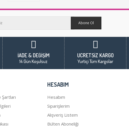
Abone Ol
İADE & DEĞİŞİM
ÜCRETSİZ KARGO
14 Gün Koşulsuz
Yurtiçi Tüm Kargolar
HESABIM
 Şartları
Hesabım
gileri
Siparişlerim
a
Alışveriş Listem
tikası
Bülten Aboneliği