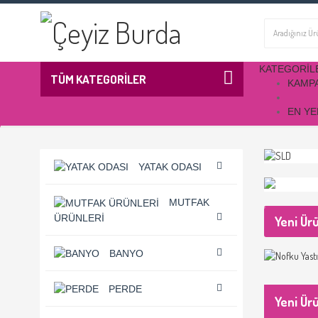
KATEGORIL
TÜM KATEGORİLER
KAMP
EN YE
YATAK ODASI
MUTFAK
ÜRÜNLERI
Yeni Ür
BANYO
PERDE
Yeni Ür