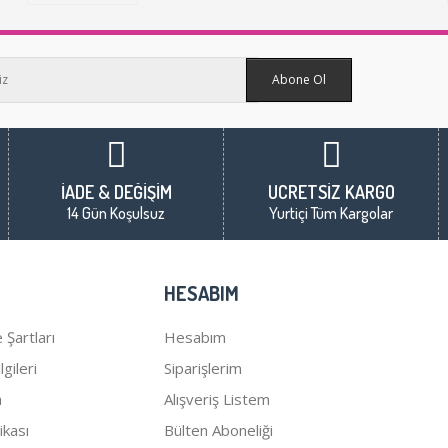
Abone Ol
İADE & DEĞİŞİM
ÜCRETSİZ KARGO
14 Gün Koşulsuz
Yurtiçi Tüm Kargolar
HESABIM
 Şartları
Hesabım
gileri
Siparişlerim
a
Alışveriş Listem
tikası
Bülten Aboneliği