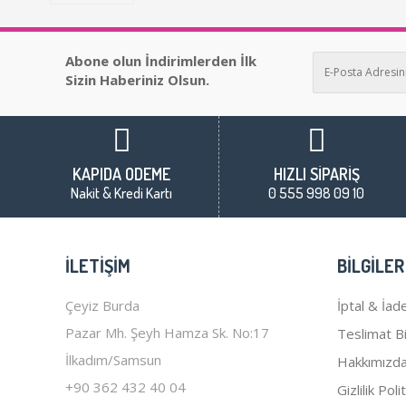
Abone olun İndirimlerden İlk
Sizin Haberiniz Olsun.
KAPIDA ÖDEME
HIZLI SİPARİŞ
Nakit & Kredi Kartı
0 555 998 09 10
İLETIŞIM
BILGILER
Çeyiz Burda
İptal & İade
Pazar Mh. Şeyh Hamza Sk. No:17
Teslimat Bil
İlkadım/Samsun
Hakkımızd
+90 362 432 40 04
Gizlilik Poli