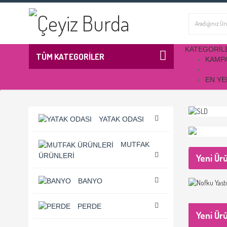
KATEGORIL
TÜM KATEGORİLER
KAMP
EN YE
YATAK ODASI
MUTFAK
ÜRÜNLERI
Yeni Ür
BANYO
PERDE
Yeni Ür