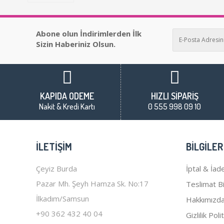
Abone olun İndirimlerden İlk
Sizin Haberiniz Olsun.
KAPIDA ÖDEME
HIZLI SİPARİŞ
Nakit & Kredi Kartı
0 555 998 09 10
İLETIŞIM
BILGILER
Çeyiz Burda
İptal & İade
Pazar Mh. Şeyh Hamza Sk. No:17
Teslimat Bil
İlkadım/Samsun
Hakkımızd
+90 362 432 40 04
Gizlilik Poli