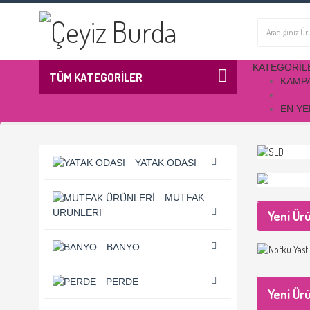
KATEGORIL
TÜM KATEGORİLER
KAMP
EN YE
YATAK ODASI
MUTFAK
ÜRÜNLERI
Yeni Ür
BANYO
PERDE
Yeni Ür