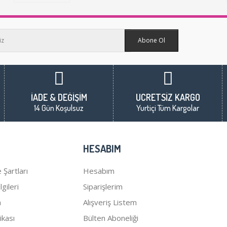
Abone Ol
İADE & DEĞİŞİM
ÜCRETSİZ KARGO
14 Gün Koşulsuz
Yurtiçi Tüm Kargolar
HESABIM
 Şartları
Hesabım
gileri
Siparişlerim
a
Alışveriş Listem
tikası
Bülten Aboneliği