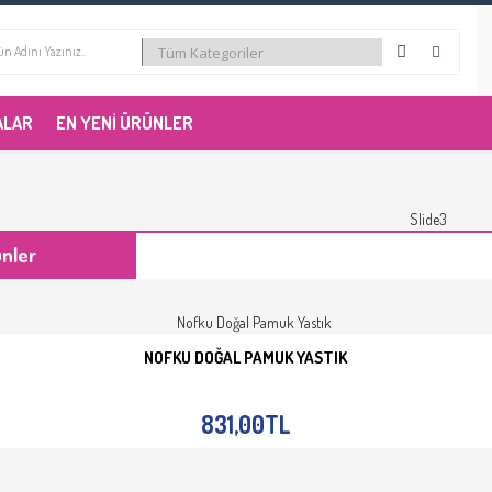
ALAR
EN YENI ÜRÜNLER
ünler
NOFKU DOĞAL PAMUK YASTIK
SEPETE EKLE
İNCELE
831,00TL