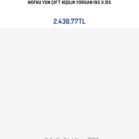
NOFKU YÜN ÇIFT KIŞILIK YORGAN 195 X 215
SEPETE EKLE
İNCELE
2.430,77TL