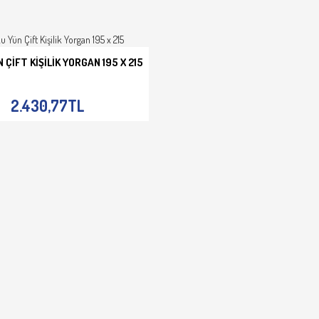
 ÇIFT KIŞILIK YORGAN 195 X 215
E EKLE
İNCELE
2.430,77TL