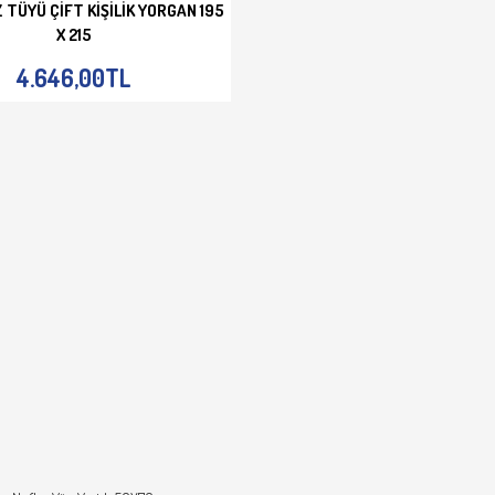
 TÜYÜ ÇIFT KIŞILIK YORGAN 195
X 215
E EKLE
İNCELE
4.646,00TL