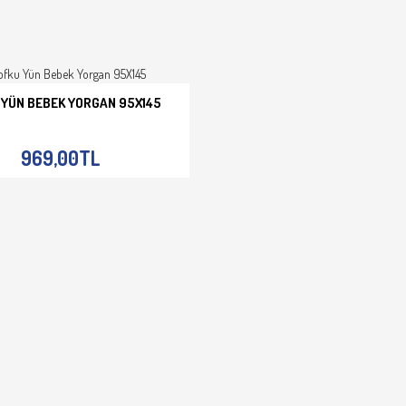
 YÜN BEBEK YORGAN 95X145
E EKLE
İNCELE
969,00TL