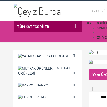
KATEGORIL
TÜM KATEGORİLER
KAMP
EN YE
YATAK ODASI
MUTFAK
ÜRÜNLERI
Yeni Ür
BANYO
NOF
PERDE
SEPET