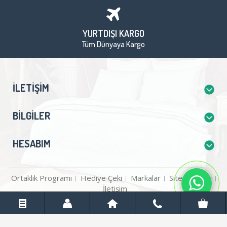
YURTDIŞI KARGO
Tüm Dünyaya Kargo
İLETIŞIM
BILGILER
HESABIM
Ortaklık Programı
Hediye Çeki
Markalar
Site Haritası
İletişim
Çeyiz Burda © 2026 - Tüm Hakları Saklıdır.