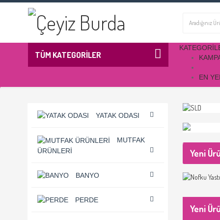
KATEGORIL
TÜM KATEGORİLER
KAMP
EN YE
YATAK ODASI
MUTFAK
ÜRÜNLERI
Yeni Ür
BANYO
PERDE
Yeni Ür