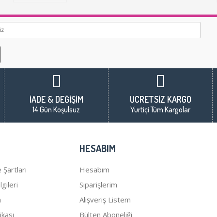
İADE & DEĞİŞİM
ÜCRETSİZ KARGO
14 Gün Koşulsuz
Yurtiçi Tüm Kargolar
HESABIM
 Şartları
Hesabım
gileri
Siparişlerim
a
Alışveriş Listem
tikası
Bülten Aboneliği