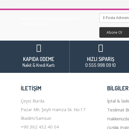
Abone olun İndirimlerden İlk Sizin
Haberiniz Olsun.
Abone Ol
KAPIDA ÖDEME
HIZLI SİPARİŞ
Nakit & Kredi Kartı
0 555 998 09 10
İLETIŞIM
BILGILER
Çeyiz Burda
İptal & İade
Pazar Mh. Şeyh Hamza Sk. No:17
Teslimat Bil
İlkadım/Samsun
Hakkımızd
+90 362 432 40 04
Gizlilik Poli