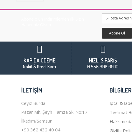
Abone olun İndirimlerden İlk Sizin
Haberiniz Olsun.
Abone Ol
KAPIDA ÖDEME
HIZLI SİPARİŞ
Nakit & Kredi Kartı
0 555 998 09 10
İLETIŞIM
BILGILER
Çeyiz Burda
İptal & İade
Pazar Mh. Şeyh Hamza Sk. No:17
Teslimat Bil
İlkadım/Samsun
Hakkımızd
+90 362 432 40 04
Gizlilik Poli