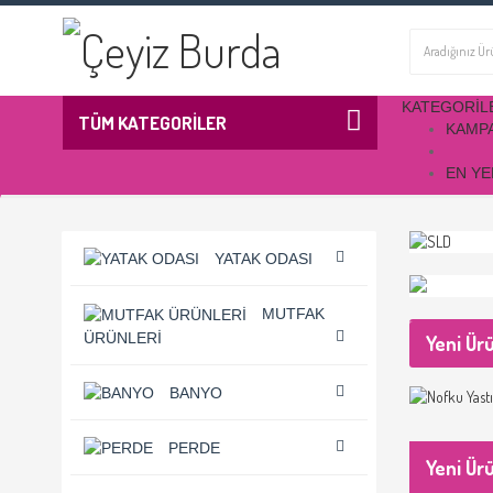
KATEGORIL
TÜM KATEGORİLER
KAMP
EN YE
YATAK ODASI
MUTFAK
ÜRÜNLERI
Yeni Ür
BANYO
PERDE
Yeni Ür