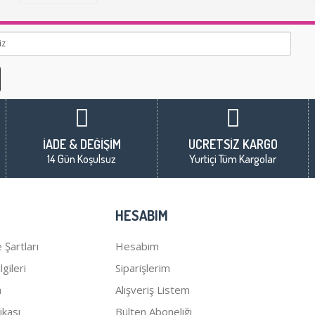
İADE & DEĞİŞİM
ÜCRETSİZ KARGO
14 Gün Koşulsuz
Yurtiçi Tüm Kargolar
HESABIM
 Şartları
Hesabım
gileri
Siparişlerim
a
Alışveriş Listem
tikası
Bülten Aboneliği