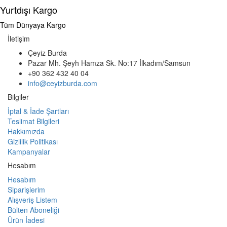
Yurtdışı Kargo
Tüm Dünyaya Kargo
İletişim
Çeyiz Burda
Pazar Mh. Şeyh Hamza Sk. No:17 İlkadım/Samsun
+90 362 432 40 04
info@ceyizburda.com
Bilgiler
İptal & İade Şartları
Teslimat Bilgileri
Hakkımızda
Gizlilik Politikası
Kampanyalar
Hesabım
Hesabım
Siparişlerim
Alışveriş Listem
Bülten Aboneliği
Ürün İadesi