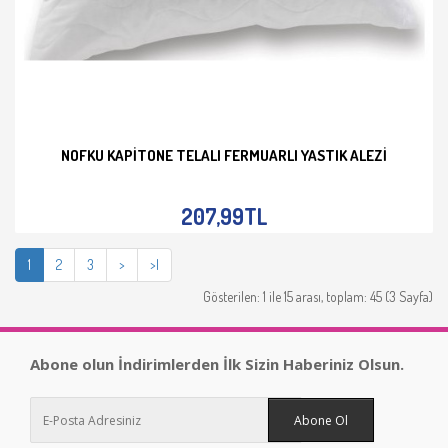
NOFKU KAPITONE TELALI FERMUARLI YASTIK ALEZI
İNCELE
207,99TL
1
2
3
>
>|
Gösterilen: 1 ile 15 arası, toplam: 45 (3 Sayfa)
Abone olun İndirimlerden İlk Sizin Haberiniz Olsun.
Abone Ol