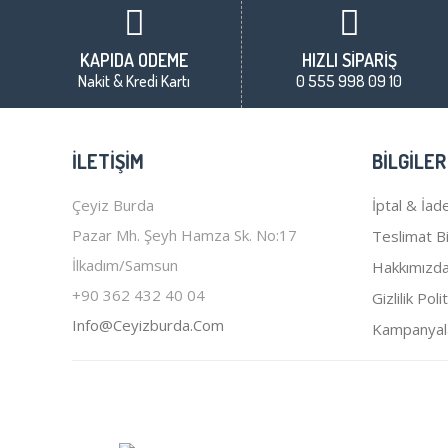
KAPIDA ÖDEME
HIZLI SİPARİŞ
Nakit & Kredi Kartı
0 555 998 09 10
İLETIŞIM
BILGILER
Çeyiz Burda
İptal & İade
Pazar Mh. Şeyh Hamza Sk. No:17
Teslimat Bil
İlkadım/Samsun
Hakkımızd
+90 362 432 40 04
Gizlilik Poli
Info@ceyizburda.com
Kampanyal