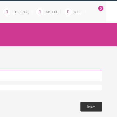
0
OTURUM AÇ
KAYIT OL
BLOG
Devam