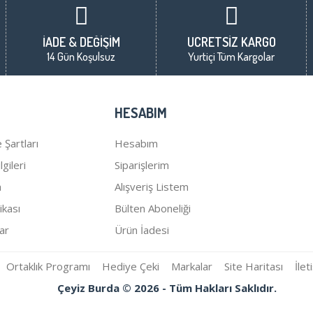
İADE & DEĞİŞİM
ÜCRETSİZ KARGO
14 Gün Koşulsuz
Yurtiçi Tüm Kargolar
HESABIM
 Şartları
Hesabım
gileri
Siparişlerim
a
Alışveriş Listem
tikası
Bülten Aboneliği
ar
Ürün İadesi
Ortaklık Programı
Hediye Çeki
Markalar
Site Haritası
İlet
Çeyiz Burda © 2026 - Tüm Hakları Saklıdır.