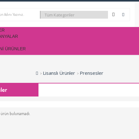
ER
ANYALAR
NI ÜRÜNLER
Lisanslı Ürünler
Prensesler
ler
 ürün bulunamadı.