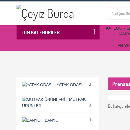
KATEGORIL
TÜM KATEGORİLER
KAMP
EN YE
Prenses
YATAK ODASI
MUTFAK
ÜRÜNLERI
Bu kategoride
BANYO